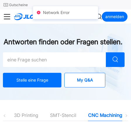
SMT
24
Gutscheine
Network Error
JLCCNC
anmelden
Antworten finden oder Fragen stellen.
Stelle eine Frage
My Q&A
y
3D Printing
SMT-Stencil
CNC Machining
Latest
PCB
PCB Assembly
3D Printing
SMT-Stencil
CNC Machining