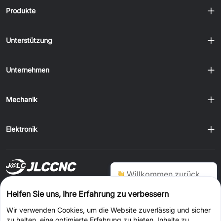
Produkte
Unterstützung
Unternehmen
Mechanik
Elektronik
Ausliefern
Willkommen zurück,
kann ich Ihnen helfen?
Auf JLCONE Desktop bestellen und jedes Mal 1–20 $ sparen
Helfen Sie uns, Ihre Erfahrung zu verbessern
Wir verwenden Cookies, um die Website zuverlässig und sicher
Windows
MAC
Android
IOS
Jetzt chatten
zu halten, eine optimierte Erfahrung zu bieten, Inhalte zu