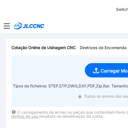
SMT
24
Switch
JLCCNC
Cotação Online de Usinagem CNC
Diretrizes de Encomend
Carregar Mo
Tipos de ficheiros: STEP,STP,DWG,DXF,PDF,Zip,Rar.
Tamanho
Todos os envios são seg
O carregamento de armas ou peças que contenham itens c
termos de uso
resultará na desativação da conta.