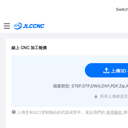
SMT
24
Switch
JLCCNC
線上 CNC 加工報價
上傳3D
檔案類型: STEP,STP,DWG,DXF,PDF,Zip,R
所有上傳都是安
上傳含有出口管制物品的武器或零件，違反我們的
使用條款
將