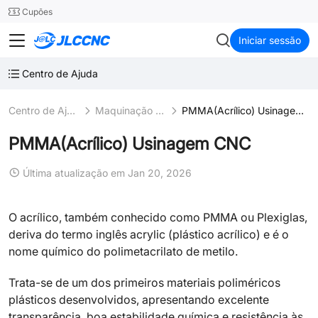
SMT
24
Cupões
JLCCNC
Iniciar sessão
Centro de Ajuda
Centro de Ajuda
Maquinação CNC de Plástico
PMMA(Acrílico) Usinagem CNC
PMMA(Acrílico) Usinagem CNC
Última atualização em Jan 20, 2026
O acrílico, também conhecido como PMMA ou Plexiglas,
deriva do termo inglês acrylic (plástico acrílico) e é o
nome químico do polimetacrilato de metilo.
Trata-se de um dos primeiros materiais poliméricos
plásticos desenvolvidos, apresentando excelente
transparência, boa estabilidade química e resistência às