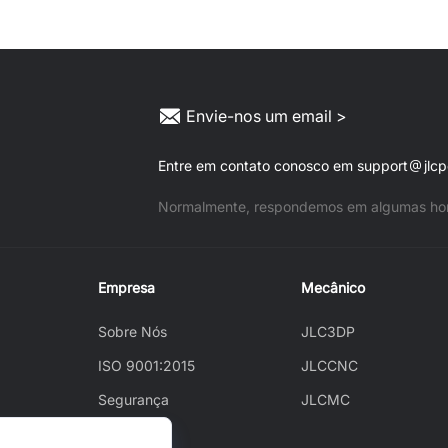
Envie-nos um email >
Entre em contato conosco em support
jlc
Normalmente, respondemos em algumas hor
Empresa
Mecânico
Sobre Nós
JLC3DP
ISO 9001:2015
JLCCNC
Segurança
JLCMC
JLCAPI