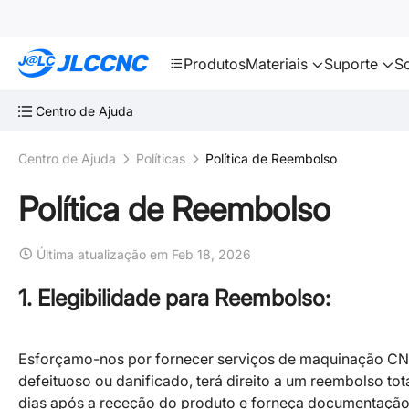
SMT
24
JLCCNC
Produtos
Materiais
Suporte
S
Centro de Ajuda
Centro de Ajuda
Políticas
Política de Reembolso
Política de Reembolso
Última atualização em Feb 18, 2026
1. Elegibilidade para Reembolso:
Esforçamo-nos por fornecer serviços de maquinação CNC
defeituoso ou danificado, terá direito a um reembolso tot
dias após a receção do produto e forneça documentação c