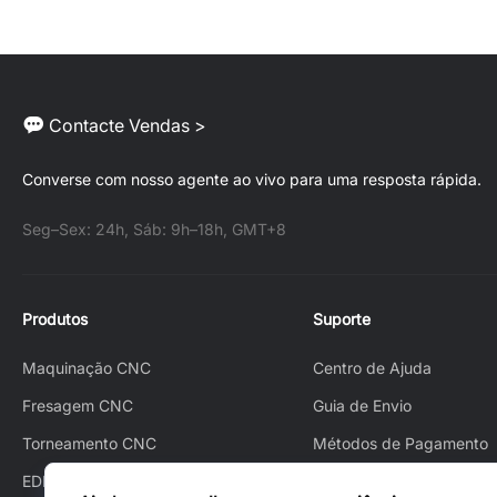
Contacte Vendas >
Converse com nosso agente ao vivo para uma resposta rápida.
Seg–Sex: 24h, Sáb: 9h–18h, GMT+8
Produtos
Suporte
Maquinação CNC
Centro de Ajuda
Fresagem CNC
Guia de Envio
Torneamento CNC
Métodos de Pagamento
EDM
Como Fazer o Pedido