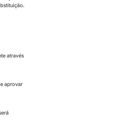
bstituição.
nte através
de aprovar
será