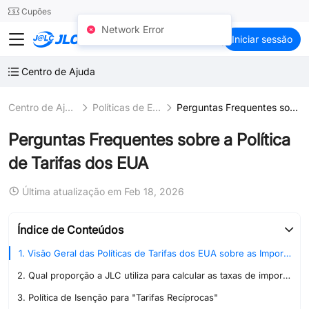
SMT
24
Cupões
Network Error
JLCCNC
Iniciar sessão
Centro de Ajuda
Centro de Ajuda
Políticas de Envio
Perguntas Frequentes sobre a Política de Tarifas dos EUA
Perguntas Frequentes sobre a Política
de Tarifas dos EUA
Última atualização em Feb 18, 2026
Índice de Conteúdos
1. Visão Geral das Políticas de Tarifas dos EUA sobre as Importações da China
2. Qual proporção a JLC utiliza para calcular as taxas de importação pré-cobradas?
3. Política de Isenção para "Tarifas Recíprocas"