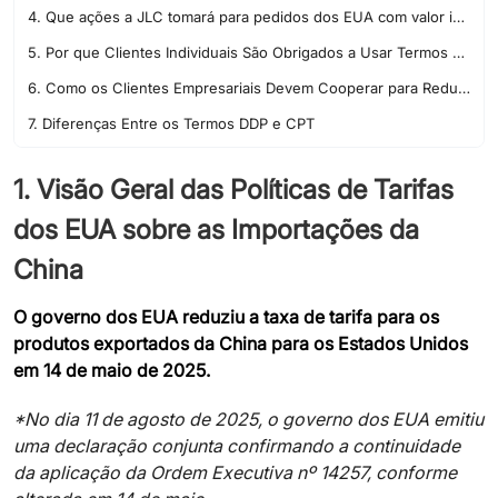
4. Que ações a JLC tomará para pedidos dos EUA com valor inferior a $800 após 2 de maio de 2025?
5. Por que Clientes Individuais São Obrigados a Usar Termos DDP?
6. Como os Clientes Empresariais Devem Cooperar para Reduzir Atrasos nas Encomendas ao Escolher Termos CPT?
7. Diferenças Entre os Termos DDP e CPT
8. Quais São as Consequências e Riscos de Recusar-se a Pagar Impostos de Importação?
1. Visão Geral das Políticas de Tarifas
9. Atualizações nos termos de serviço da DHL, UPS e FedEx
dos EUA sobre as Importações da
China
O governo dos EUA reduziu a taxa de tarifa para os
produtos exportados da China para os Estados Unidos
em 14 de maio de 2025.
*No dia 11 de agosto de 2025, o governo dos EUA emitiu
uma declaração conjunta confirmando a continuidade
da aplicação da Ordem Executiva nº 14257, conforme