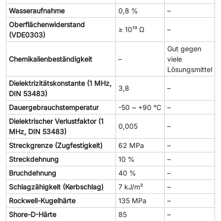
Wasseraufnahme
0,8 %
–
Oberflächenwiderstand
≥ 10¹³ Ω
–
(VDE0303)
Gut gegen
Chemikalienbeständigkeit
–
viele
Lösungsmittel
Dielektrizitätskonstante (1 MHz,
3,8
–
DIN 53483)
Dauergebrauchstemperatur
-50 ~ +90 °C
–
Dielektrischer Verlustfaktor (1
0,005
–
MHz, DIN 53483)
Streckgrenze (Zugfestigkeit)
62 MPa
–
Streckdehnung
10 %
–
Bruchdehnung
40 %
–
Schlagzähigkeit (Kerbschlag)
7 kJ/m²
–
Rockwell-Kugelhärte
135 MPa
–
Shore-D-Härte
85
–