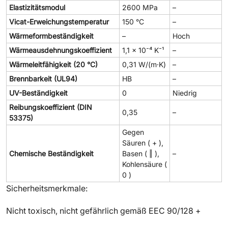
Elastizitätsmodul
2600 MPa
–
Vicat-Erweichungstemperatur
150 °C
–
Wärmeformbeständigkeit
–
Hoch
Wärmeausdehnungskoeffizient
1,1 × 10⁻⁴ K⁻¹
–
Wärmeleitfähigkeit (20 °C)
0,31 W/(m·K)
–
Brennbarkeit (UL94)
HB
–
UV-Beständigkeit
0
Niedrig
Reibungskoeffizient (DIN
0,35
–
53375)
Gegen
Säuren ( + ),
Chemische Beständigkeit
Basen ( ‖ ),
–
Kohlensäure (
0 )
Sicherheitsmerkmale:
Nicht toxisch, nicht gefährlich gemäß EEC 90/128 +