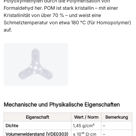
Polyoxymethylen durch die Polymerisation von
Formaldehyd her. POM ist stark kristallin – mit einer
Kristallinität von über 70 % – und weist eine
Schmelztemperatur von etwa 180 °C (für Homopolymer)
auf.
Mechanische und Physikalische Eigenschaften
Eigenschaft
Wert / Norm
Bemerkung
Dichte
1,45 g/cm³
–
Volumenwiderstand (VDE0303)
≥ 10¹⁵ Ω·cm
–