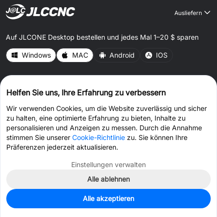
Ausliefern
Auf JLCONE Desktop bestellen und jedes Mal 1–20 $ sparen
Windows
MAC
Android
IOS
CONNECT WITH US
Helfen Sie uns, Ihre Erfahrung zu verbessern
Wir verwenden Cookies, um die Website zuverlässig und sicher
zu halten, eine optimierte Erfahrung zu bieten, Inhalte zu
personalisieren und Anzeigen zu messen. Durch die Annahme
stimmen Sie unserer
Cookie-Richtlinie
zu. Sie können Ihre
© 2026 JLCCNC.COM Alle Rechte vorbehalten.
Datenschutzrichtlinie
Präferenzen jederzeit aktualisieren.
Terms & amp; Bedingungen
Cookie-Richtlinie
Einstellungen verwalten
Alle ablehnen
Gutschein erhalten >
Live-Chat >
Alle akzeptieren
Startseite
Warenkorb
Dateien
Nachricht
Profil