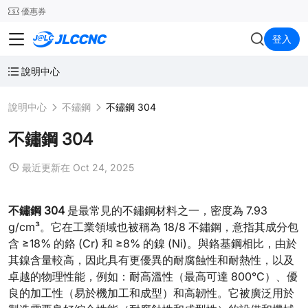
SMT
24
優惠券
JLCCNC
登入
說明中心
說明中心
不鏽鋼
不鏽鋼 304
不鏽鋼 304
最近更新在 Oct 24, 2025
不鏽鋼 304
是最常見的不鏽鋼材料之一，密度為 7.93
g/cm³。它在工業領域也被稱為 18/8 不鏽鋼，意指其成分包
含 ≥18% 的鉻 (Cr) 和 ≥8% 的鎳 (Ni)。與鉻基鋼相比，由於
其鎳含量較高，因此具有更優異的耐腐蝕性和耐熱性，以及
卓越的物理性能，例如：耐高溫性（最高可達 800°C）、優
良的加工性（易於機加工和成型）和高韌性。它被廣泛用於