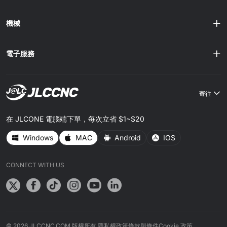
機械
電子服務
寄往
在 JLCONE 電腦端下單，每次立省 $1~$20
Windows
MAC
Android
IOS
CONNECT WITH US
協助我們提升您的使用體驗。
我們使用 Cookie 來確保網站的穩定性與安全性、提供最佳化體驗、
個人化內容及衡量廣告效益。接受即表示您同意我們的
Cookie 政
策
。您可隨時更新您的偏好設定。
© 2026 JLCCNC.COM 版權所有.
隱私權政策
條款與條件
Cookie 政策