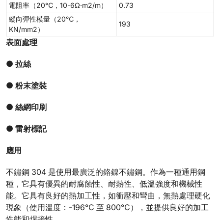
電阻率（20℃，10-6Ω·m2/m）
0.73
縱向彈性模量（20℃，
193
KN/mm2）
表面處理
● 拉絲
● 粉末塗裝
● 絲網印刷
● 雷射標記
應用
不鏽鋼 304 是使用最廣泛的鉻鎳不鏽鋼。作為一種通用鋼
種，它具有優異的耐腐蝕性、耐熱性、低溫強度和機械性
能。它具有良好的熱加工性，如衝壓和彎曲，無熱處理硬化
現象（使用溫度：-196℃ 至 800℃），並提供良好的加工
性能和焊接性。