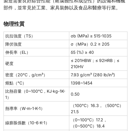
製造需要良好綜合性能（耐腐蝕性和成型性）的設備和機械
部件，並常見於工業、家具裝飾以及食品和醫療等行業。
物理性質
抗拉強度（TS）
σb (MPa) ≥ 515-1035
降伏強度
σ（MPa）0.2 ≥ 205
伸長率（EL）
δ5 (%) ≥ 40
≤ 201HBW；≤ 92HRB；≤
硬度
210HV
密度（20℃，g/cm³）
7.93 g/cm³ (280 lb/in³)
熔點（℃）
1398~1454
比熱容量（0~100℃，KJ·kg-1K-
0.50
1）
（100℃）16.3，（500℃）
熱導率（W·m-1·K-1）
21.5
（0~100℃）17.2，
線膨脹係數（10-6·K-1）
（0~500℃）18.4