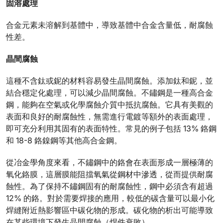
固溶處理
合金元素未溶解到基體中，導致基體中合金含量低，耐腐蝕
性差。
晶間腐蝕
這種不含鈦或鈮的材料容易發生晶間腐蝕。添加鈦和鈮，並
結合穩定化處理，可以減少晶間腐蝕。不鏽鋼是一種高合金
鋼，能夠在空氣或化學腐蝕介質中抵抗腐蝕。它具有美觀的
表面和良好的耐腐蝕性，無需進行電鍍等額外的表面處理，
即可充分利用其固有的表面特性。常見的例子包括 13% 鉻鋼
和 18-8 鉻鎳鋼等其他高合金鋼。
從冶金學角度來看，不鏽鋼中的鉻會在表面形成一層極薄的
氧化鉻膜，這層膜能阻擋氧氣從鋼材中滲透，從而提供耐腐
蝕性。為了保持不鏽鋼固有的耐腐蝕性，鋼中必須含有超過
12% 的鉻。對於需要焊接的應用，較低的碳含量可以最小化
焊縫附近熱影響區中碳化物的形成。碳化物的析出可能導致
在某些環境下發生晶間腐蝕（焊件衰敗）。