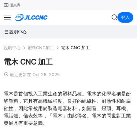
SMT
24
優惠券
JLCCNC
登入
說明中心
說明中心
塑料CNC加工
電木 CNC 加工
電木 CNC 加工
最近更新在 Oct 26, 2025
電木是首個投入工業生產的塑料品種。電木的化學名稱是酚
醛塑料，它具有高機械強度、良好的絕緣性、耐熱性和耐腐
蝕性，因此常被用於製造電器材料，如開關、燈頭、耳機、
電話殼、儀表殼等，「電木」由此得名。電木的問世對工業
發展具有重要意義。