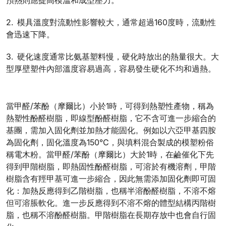
預熱則應提高模溫和成型壓力。
2. 模具溫度對流動性影響較大，通常超過160度時，流動性
會迅速下降。
3. 硬化速度通常比氨基塑料慢，硬化時放出的熱量很大。大
型厚壁塑件內部溫度容易過高，容易發生硬化不均和過熱。
當甲醛/苯酚（摩爾比）小於1時，可得到熱塑性產物，稱為
熱塑性酚醛樹脂，即線型酚醛樹脂，它不含可進一步縮合的
基團，需加入固化劑並加熱才能固化。例如以六亞甲基四胺
為固化劑，固化溫度為150℃，與填料混合製成的模塑粉俗
稱電木粉。當甲醛/苯酚（摩爾比）大於1時，在鹼催化下先
得到甲階樹脂，即熱固性酚醛樹脂，可溶於有機溶劑，甲階
樹脂含有羥甲基可進一步縮合，因此無需添加固化劑即可固
化：加熱反應得到乙階樹脂，也稱半溶酚醛樹脂，不溶不熔
但可溶脹軟化。進一步反應得到不溶不熔的體型結構丙階樹
脂，也稱不溶酚醛樹脂。甲階樹脂在長期存放中也會自行固