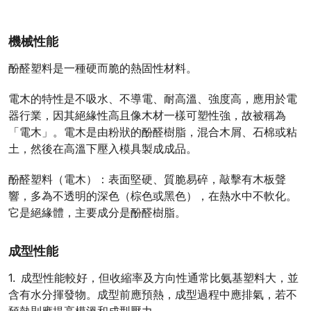
機械性能
酚醛塑料是一種硬而脆的熱固性材料。
電木的特性是不吸水、不導電、耐高溫、強度高，應用於電
器行業，因其絕緣性高且像木材一樣可塑性強，故被稱為
「電木」。電木是由粉狀的酚醛樹脂，混合木屑、石棉或粘
土，然後在高溫下壓入模具製成成品。
酚醛塑料（電木）：表面堅硬、質脆易碎，敲擊有木板聲
響，多為不透明的深色（棕色或黑色），在熱水中不軟化。
它是絕緣體，主要成分是酚醛樹脂。
成型性能
1. 成型性能較好，但收縮率及方向性通常比氨基塑料大，並
含有水分揮發物。成型前應預熱，成型過程中應排氣，若不