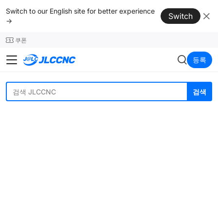
SMT
24
Switch to our English site for better experience
Switch
→
쿠폰
JLCCNC
등록
검색