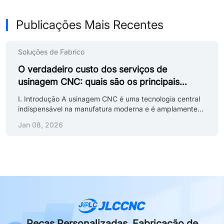
Publicações Mais Recentes
Soluções de Fabrico
O verdadeiro custo dos serviços de
usinagem CNC: quais são os principais
fatores que afetam o preço
I. Introdução A usinagem CNC é uma tecnologia central
indispensável na manufatura moderna e é amplamente
utilizada em vários setores, como aeroespacial,
Jan 08, 2026
automotivo, dispositivos médicos e eletrônica. À medida
que a demanda por customização aumenta, o preço dos
serviços de usinagem CNC torna-se particularmente
importante. A fim de ajudar os clientes a compreender
melhor os componentes de custo desses serviços, este
artigo fornecerá uma análise aprofundada dos principais
fatores que afetam o preço, para......
Peças Personalizadas, Fabricação de