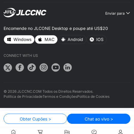
Enviar para
Encomende no JLCONE Desktop e poupe até US$20
Windows
MAC
Android
IOS
CONNECT WITH US
© 2026 JLCCNC.COM Todos os Direitos Reservados.
Política de Privacidade
Termos e Condições
Política de Cookies
Obter Cupões >
Chat ao vivo >