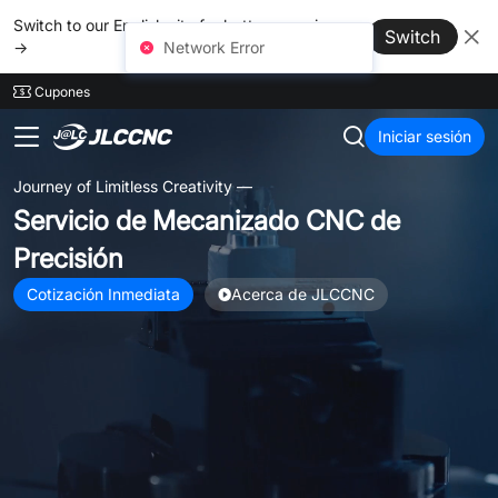
SMT
24
Switch to our English site for better experience
Switch
→
Cupones
JLCCNC
Iniciar sesión
Journey of Limitless Creativity —
Servicio de Mecanizado CNC de
Precisión
Cotización Inmediata
Acerca de JLCCNC