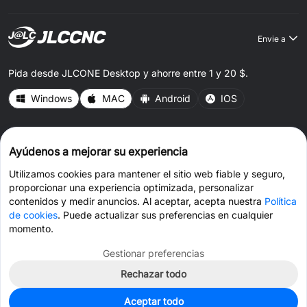
Envie a
Pida desde JLCONE Desktop y ahorre entre 1 y 20 $.
Windows
MAC
Android
IOS
CONNECT WITH US
Ayúdenos a mejorar su experiencia
Utilizamos cookies para mantener el sitio web fiable y seguro,
proporcionar una experiencia optimizada, personalizar
contenidos y medir anuncios. Al aceptar, acepta nuestra
Política
de cookies
. Puede actualizar sus preferencias en cualquier
© 2026 JLCCNC.COM Todos los derechos reservados.
momento.
política de privacidad
Términos y condiciones
Política de cookies
Gestionar preferencias
Rechazar todo
Obtener cupón >
Chat en vivo >
Aceptar todo