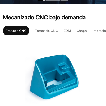
Mecanizado CNC bajo demanda
Fresado CNC
Torneado CNC
EDM
Chapa
Impresi