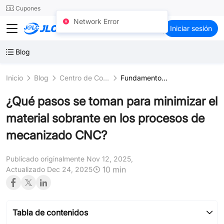
SMT
24
Cupones
Network Error
JLCCNC
Iniciar sesión
Blog
Inicio
Blog
Centro de Conocimiento
Fundamentos del Mecanizado CNC
¿Qué pasos se toman para minimizar el
material sobrante en los procesos de
mecanizado CNC?
Publicado originalmente Nov 12, 2025,
10 min
Actualizado Dec 24, 2025
Tabla de contenidos