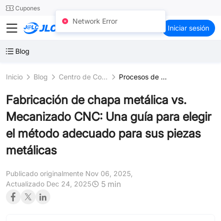
SMT
24
Cupones
Network Error
JLCCNC
Iniciar sesión
Blog
Inicio
Blog
Centro de Conocimiento
Procesos de Acabado Superficial
Fabricación de chapa metálica vs.
Mecanizado CNC: Una guía para elegir
el método adecuado para sus piezas
metálicas
Publicado originalmente Nov 06, 2025,
5 min
Actualizado Dec 24, 2025