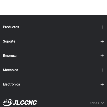
estos métodos ofrece ventajas únicas, y la decisión
depende de varios factores, como la complejidad de la
pieza, los requisitos de precisión, las consideraciones de
costos y el volumen de producción. En este artículo,
profundizaremos en las características de la fabricación
de chapa metálica y el mecanizado CNC, ayudándole a
Productos
tomar una decisión inf......
Soporte
Empresa
Mecánica
Electrónica
Envie a