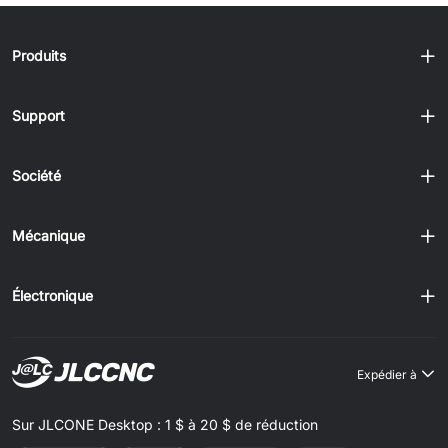
complexes avec une grande précision et une efficacité
élevée grâce au contrôle informatique. Cependant,
l’usure des outils est inévitable au cours des opérations
Produits
d’usinage prolongées, c......
Support
Société
Mécanique
Électronique
Expédier à
Sur JLCONE Desktop : 1 $ à 20 $ de réduction