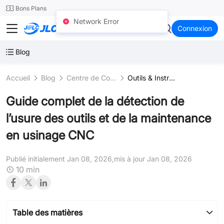
SMT
24
Bons Plans
Network Error
JLCCNC
Connexion
Blog
Accueil
Blog
Centre de Connaissances
Outils & Instruments de Coupe
Guide complet de la détection de
l’usure des outils et de la maintenance
en usinage CNC
Publié initialement Jan 08, 2026,
mis à jour Jan 08, 2026
10 min
Table des matières