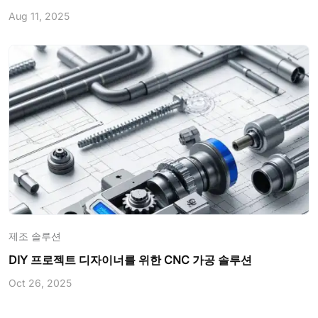
니다: 1. 재료 비용 재료 선택은 CNC 가공 비용의 기본적인
Aug 11, 2025
결정 요소입니다. 알루미늄, 강철, 티타늄 등 각 재료는 단위
부피당 비용이 다릅니다. 정확한 예산 산정을 위해 재료 비용
을 이해하는 것이 중요합니다. 팁: JLC3DP CNC 가공 재료
가격 순위: Cooper-T2 > Brass-H59 > POM >
Aluminum7075 > Acrylic > PC = Aluminum 6061 > FR4 >
Nylon-PA6 > ABS-White > ABS-Black = Polypropylene >
ABS-Yellow > Bakelite 2. 가공 시간 제조업에서 시간은 돈
이며, CNC 가공도 예외가 아닙니다. 전체 가공 과정에 필요
한 시간에는 설정 시간, 프로그래밍 시간, 실제 가공 시간이
포함됩니다. 효율적인 프로......
제조 솔루션
DIY 프로젝트 디자이너를 위한 CNC 가공 솔루션
Oct 26, 2025