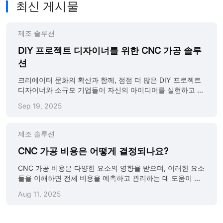
최신 게시물
제조 솔루션
DIY 프로젝트 디자이너를 위한 CNC 가공 솔루
션
크리에이터 문화의 확산과 함께, 점점 더 많은 DIY 프로젝트
디자이너와 소규모 기업들이 자신의 아이디어를 실현하고 있
습니다. 스마트 홈 기기부터 맞춤형 장식품까지,
Sep 19, 2025
CNC(Computer Numerical Control) 가공 기술은 이러한 프
로젝트에 정확하고 신뢰할 수 있는 제조 지원을 제공합니다.
CNC 가공은 고정밀·소재 다양성·자동화의 장점 덕분에 DIY
제조 솔루션
분야에서 각광받고 있습니다. 맞춤 부품 제작부터 소량 생산
까지, CNC 가공은 다양한 요구를 충족시켜 디자이너들의 창
CNC 가공 비용은 어떻게 결정되나요?
의적 실현을 위한 중요한 도구가 되고 있습니다. DIY 프로젝
CNC 가공 비용은 다양한 요소의 영향을 받으며, 이러한 요소
트에서 흔히 활용되는 CNC 가공 시나리오 프로토타입 제작
들을 이해하면 전체 비용을 예측하고 관리하는 데 도움이 됩
및 테스트 CNC 가공 기술을 활용하면 디자이너는 아이디어
니다. 다음은 CNC 가공 비용에 영향을 미치는 주요 요소들입
를 빠르게 실체 모델로 시각화할 수 있습니다. 고정밀 가공 특
Aug 11, 2025
니다: 1. 재료 비용 재료 선택은 CNC 가공 비용의 기본적인
성 덕분에 상세한 프로토타입을 단기간에 제작할 수 있으며,
결정 요소입니다. 알루미늄, 강철, 티타늄 등 각 재료는 단위
이를 통해 디자인의 외관·기능을 다각도로 검증할 수 있습니
부피당 비용이 다릅니다. 정확한 예산 산정을 위해 재료 비용
다. 이 과정은 설계 타당성을 입증할 뿐 아니라, 양산 전 세부