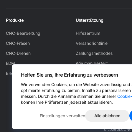
Produkte
Unterstützung
CNC-Bearbeitung
Hilfezentrum
CNC-Fräsen
Versandrichtlinie
CNC-Drehen
Zahlungsmethodes
EDM
Wie man bestellt
Blechbearbeitung
How to Track
Helfen Sie uns, Ihre Erfahrung zu verbessern
Kundendienst
Wir verwenden Cookies, um die Website zuverlässig und s
optimierte Erfahrung zu bieten, Inhalte zu personalisiere
Kontaktiere uns
messen. Durch die Annahme stimmen Sie unserer
Cookie-
können Ihre Präferenzen jederzeit aktualisieren.
Einstellungen verwalten
Alle ablehnen
© 2026 JLCCNC.C