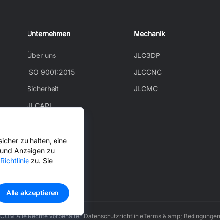
Unternehmen
Mechanik
Über uns
JLC3DP
ISO 9001:2015
JLCCNC
Sicherheit
JLCMC
JLCAPI
Neuigkeiten
Blog
icher zu halten, eine
n und Anzeigen zu
Cooperation
Richtlinie
zu. Sie
Alle akzeptieren
OM Alle Rechte vorbehalten.
Datenschutzrichtlinie
Terms & amp; Bedingungen