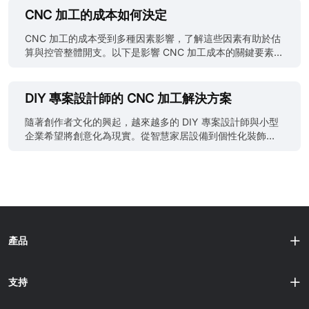
夾、手動調整與廢料，成本隨之增加。快速CNC服務一次到
最適合的夥伴可能不在城鎮另一端，而是某家全球CNC公
CNC 加工的成本如何決定
位，減少人力與材料浪費。JLCCNC 的線上流程讓小量或單
司。 單件打樣與線上CNC服務的高精度加工中心 本文不只是
件訂單也能以低成本完成，是新創與產品設計師的理想選
比較線上CNC加工與在地機械工廠。我們將根據風險、可預
CNC 加工的成本受到多種因素影響，了解這些因素有助於估
擇。 維持高精度 速度不必犧牲精度。高品質CNC加工確保一
測性，以及供應商是否適合當前專案來學習如何決策。你會
算與控管整體開支。以下是影響 CNC 加工成本的關鍵要素：
致且可重複的精度。JLCCNC 等快速交貨服務即使在加速生
知道何時該選在地工廠，何時像JLCCNC這樣的線上CNC加
1. 材料成本： 材料的選擇是決定 CNC 加工成本的基本因
產下，仍能維持嚴格公差與光滑表面。 快速CNC服務如何運
工服務，才能提供專案真正需要的速度與一致性。 為什麼
素。不同材料每單位體積的價格各異。不論您選用鋁、鋼、
作 簡化下單流程 在 JLCCNC，只需上傳CAD檔、選擇材料
「CNC near me」感覺比較安全——卻往往不然 為什麼新手
鈦或其他材料，掌握材料成本對於精準預算至關重要。 提
DIY 專案設計師的 CNC 加工解決方案
與工法、確認規格即可下......
工程師會本能地找在地工廠？通常是為了降低風險與不確
示： JLC3DP CNC 加工材料價格排序： Cooper-T2＞
定，而非距離真能提升加工品質。初次接觸CNC採購時，距
Brass-H59＞POM ＞Aluminum7075＞Acrylic＞
隨著創作者文化的興起，越來越多的 DIY 專案設計師與小型
離感覺就是掌控。出錯時，你會想像直接開車過去、當面溝
PC=Aluminum 6061＞FR4＞Nylon-PA6＞ABS-White＞
企業希望將創意化為現實。從智慧家居設備到個性化裝飾
通、快速解決。這種直覺合理，卻常是誤導。 地理無法保證
ABS-Black=Polypropylene＞ABS-Yellow＞Bakelite 2. 機
品，CNC 加工技術為這些專案提供了精準且可靠的製造支
品質；流程掌控才能。問題能否解決，取決於清晰的圖面、
台加工時間： 在製造業中，時間就是金錢，CNC 加工也不例
援。 CNC 加工在 DIY 領域備受青睞，主要得益於其高精
穩定的製程與可預測的品管。缺乏這些系統的鄰近工廠，可
外。整個加工流程所需的時間包含架機時間、程式撰寫時間
度、材料多樣性與自動化優勢。無論是製作個性化零件還是
能比擁有標準化流程的遠端供應商風險更高。 在地CNC工
與實際切削時間。高效的程式設計與優化的加工流程可縮短
進行小批量生產，CNC 加工都能滿足設計師的各種需求，成
廠：何時地利有用——何時無用 某些情......
機台運行時間，進而降低成本。 3. 人工成本： 熟練的人力是
為創意實現的重要工具。 DIY 專案中常見的 CNC 加工應用
操作 CNC 機台、撰寫程式與監控加工過程的關鍵。人工成本
場景 原型製作與測試 借助 CNC 加工技術，DIY 設計師能將
涵蓋機台操作員、程式設計師及其他參與實現設計人員的薪
概念快速轉化為實體模型。該技術的高精度加工特性，使設
產品
資。 4. 刀具成本： CNC 加工的精度依賴於端銑刀、鑽頭等
計師能在短時間內製作出細節豐富的原型，從而全方位檢視
特定刀具。刀具成本包......
設計的外觀與功能。此過程不僅有助於驗證設計可行性，也
能在正式生產前對設計進行細緻優化與修訂，確保最終產品
支持
符合預期目標。 客製化零件生產 當 DIY 專案需要獨特零件
時，CNC 加工無疑是最佳選擇。無論是精密外殼、結構支架