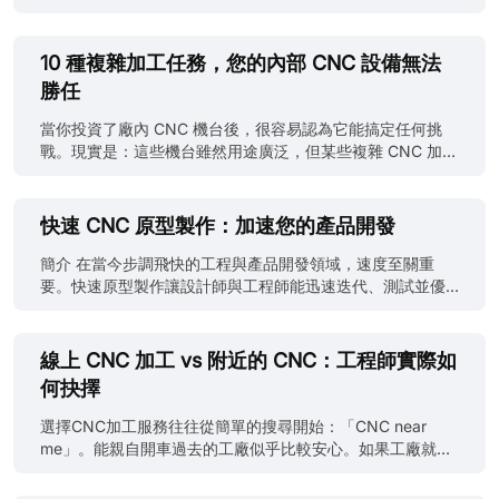
CNC加工公司不僅僅是拿到報價，而是第一次就把事情做
對。 太多公司選擇最低報價，結果卻面臨尺寸不準、交期延
誤或表面處理不良等問題，這些都會讓生產脫軌、預算超
10 種複雜加工任務，您的內部 CNC 設備無法
支。本指南將拆解挑選精密CNC加工服務時10項最關鍵因
勝任
素，尤其當您採購的是客製或複雜零件。 1. 精密加工專業度
並非所有CNC加工公司都一樣。有些只做基礎銑削或打樣，
當你投資了廠內 CNC 機台後，很容易認為它能搞定任何挑
有些則具備五軸加工、瑞士車削或放電加工等先進能力。您
戰。現實是：這些機台雖然用途廣泛，但某些複雜 CNC 加工
需要的是懂嚴格公差、複雜幾何與可重複品質的廠商。 提
任務遠超大多數中小型設備的能力，貿然嘗試只會浪費時
問： ● 他們穩定掌握的最小公差是多少？ ● 是否有航太或
間、金錢，甚至損壞設備。 以下我們列出 10 項通常需要專
醫療案例研究或實際零件？ 訣竅：找標榜公差能力在
業 CNC 加工技術、高階設備與多年程式經驗才能完成的加工
快速 CNC 原型製作：加速您的產品開發
±0.005mm以內或更高的服務商。 2. 跨材料加工能力 優秀
難題。 雖然你的設備足以應付日常零件，但在某些情況下，
的CNC加工服務應精通多種材料，尤其當您要加工特殊合金
選擇外包 CNC 加工反而能節省時間、降低報廢率並確保精
簡介 在當今步調飛快的工程與產品開發領域，速度至關重
或非標準材料時。 常見材料請確認： ● 金屬：鋁、不鏽鋼、
度。點此查看我們的內行技巧，教你如何挑選優質CNC 加工
要。快速原型製作讓設計師與工程師能迅速迭代、測試並優
黃銅、銅、鈦、英高鎳 ● 塑膠：PEEK、Delrin(乙縮醛)、尼
廠！ 1. 超高精度公差 （Highspeedbruh via Reddit） 若目
化產品，再進入量產。傳統原型方法往往緩慢且昂貴，造成
龍、PTFE、UHMW ● 複合材料或特殊材料 若您的零件需耐
標公差落在 ±0.0005” (±0.012 mm) 等級，大多數廠內 CNC
瓶頸並延後上市時程。此時，快速交貨的CNC服務應運而
高溫、高強度或抗腐蝕，他們的材料經驗就很重要。 3. 使用
設備便會力不從心。達成此精度需熱穩定、先進夾治具與刀
生。JLCCNC 提供高精度線上CNC加工服務，每個零件最低
線上 CNC 加工 vs 附近的 CNC：工程師實際如
的CNC機......
具精密校正，皆超出一般現場能力。 想深入了解可達精度及
只要1美元，讓工程師、創客與新創公司最快在三天內將CAD
何抉擇
專家如何維持 ±0.000” 一致性，請參考我們的CNC 加工公
設計轉化為實體零件，品質毫不妥協。 無可比擬的重要性：
差指南。 2. 多軸同動銑削 （Istock） 標準 3 軸家用 CNC
為何快速交貨在原型製作中舉足輕重 縮短上市時間 快速CNC
選擇CNC加工服務往往從簡單的搜尋開始：「CNC near
能處理許多工作，但複雜零件常需5 軸同時加工來完成倒扣、
原型讓產品團隊大幅壓縮開發週期。設計與生產之間的延遲
me」。能親自開車過去的工廠似乎比較安心。如果工廠就在
複合角度或自由曲面。缺乏此能力將導致額外設定、對位風
減少，企業就能迅速測試多種迭代、回應市場反饋，並比競
附近，出問題應該比較好解決——真的是這樣嗎？實際上，
險與更長交期。 3. 複雜表面光潔度 （Kelle......
爭對手更快推出創新產品。 成本效益 傳統原型常需多次裝
有經驗的工程師不會只看距離做決定。現代製造已經改變，