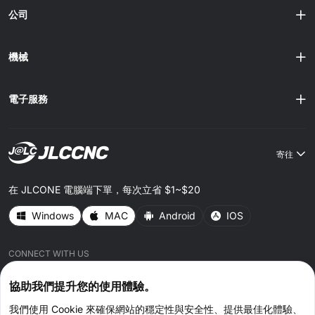
還是複雜的功能元件，CNC 加工都能依據設計需求精準製造
公司
出符合尺寸與精度標準的零件，為 DIY 專案帶來更多設計自
由。 小批量生產 在市場測試或產品發布前，小批量生產至關
重要，而 CNC 加工無需複雜的模具流程，特別適合快速迭代
機械
與驗......
電子服務
寄往
在 JLCONE 電腦端下單，每次立省 $1~$20
Windows
MAC
Android
IOS
CONNECT WITH US
協助我們提升您的使用體驗。
我們使用 Cookie 來確保網站的穩定性與安全性、提供最佳化體驗、