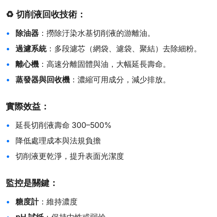
♻️ 切削液回收技術：
除油器
：撈除汙染水基切削液的游離油。
過濾系統
：多段濾芯（網袋、濾袋、聚結）去除細粉。
離心機
：高速分離固體與油，大幅延長壽命。
蒸發器與回收機
：濃縮可用成分，減少排放。
實際效益：
延長切削液壽命 300–500%
降低處理成本與法規負擔
切削液更乾淨，提升表面光潔度
監控是關鍵：
糖度計
：維持濃度