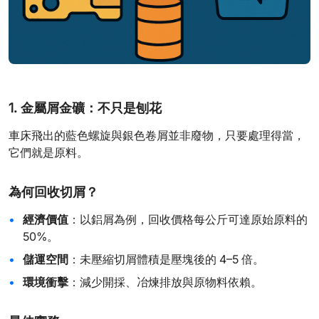
1. 金屬屑金礦：不只是刨花
車床飛出的藍色螺旋與銀色卷屑並非廢物，只要處理得當，
它們就是原料。
為何回收切屑？
經濟價值
：以鋁屑為例，回收價格每公斤可達原始原料的
50%。
儲運空間
：未壓縮切屑體積是壓塊後的 4–5 倍。
環境衝擊
：減少開採、冶煉排放與原物料依賴。