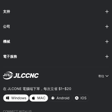
大幅縮小，我們談論的零件不是以毫米計，而是以 微米 計
在 JLCCNC，我們親眼見證 AI 驅動的製程優化如何與傳統
（人......
加工相輔相成，幫助我們快速推進專案、保持極高精度，並
支持
以親民價格交付零件，最低只需 $1 起。 AI 在 CNC 加工中
的實際意義 (Freepik) 提到「AI」，人們常聯想到科幻機器人
或華麗術語。但在工廠現場，CNC 加工中的 AI 更加務實，
公司
它解決技師每天面對的問題，確保主軸持續切削出乾淨、一
致的零件。以下是其已落地的應用： 刀具磨損預測與監控。
AI 模型分析主軸扭矩、振動數據，甚至......
機械
電子服務
寄往
在 JLCONE 電腦端下單，每次立省 $1~$20
Windows
MAC
Android
IOS
CONNECT WITH US