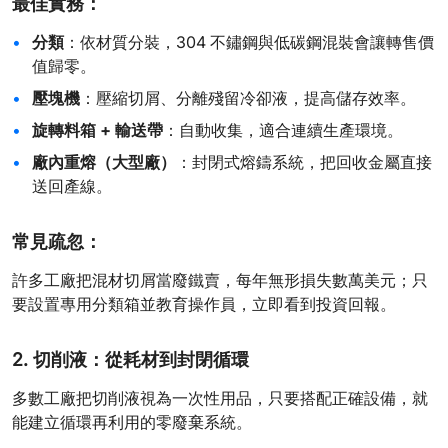
最佳實務：
分類
：依材質分裝，304 不鏽鋼與低碳鋼混裝會讓轉售價
值歸零。
壓塊機
：壓縮切屑、分離殘留冷卻液，提高儲存效率。
旋轉料箱 + 輸送帶
：自動收集，適合連續生產環境。
廠內重熔（大型廠）
：封閉式熔鑄系統，把回收金屬直接
送回產線。
常見疏忽：
許多工廠把混材切屑當廢鐵賣，每年無形損失數萬美元；只
要設置專用分類箱並教育操作員，立即看到投資回報。
2. 切削液：從耗材到封閉循環
多數工廠把切削液視為一次性用品，只要搭配正確設備，就
能建立循環再利用的零廢棄系統。