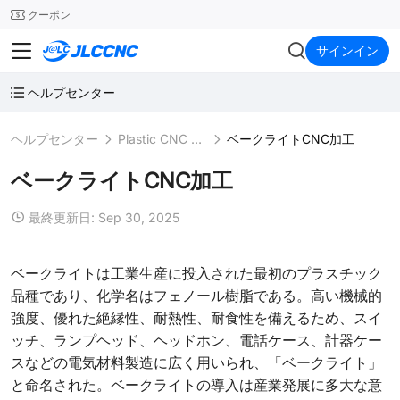
SMT
24
クーポン
JLCCNC
サインイン
ヘルプセンター
ヘルプセンター
Plastic CNC Machining
ベークライトCNC加工
ベークライトCNC加工
最終更新日: Sep 30, 2025
ベークライトは工業生産に投入された最初のプラスチック
品種であり、化学名はフェノール樹脂である。高い機械的
強度、優れた絶縁性、耐熱性、耐食性を備えるため、スイ
ッチ、ランプヘッド、ヘッドホン、電話ケース、計器ケー
スなどの電気材料製造に広く用いられ、「ベークライト」
と命名された。ベークライトの導入は産業発展に多大な意