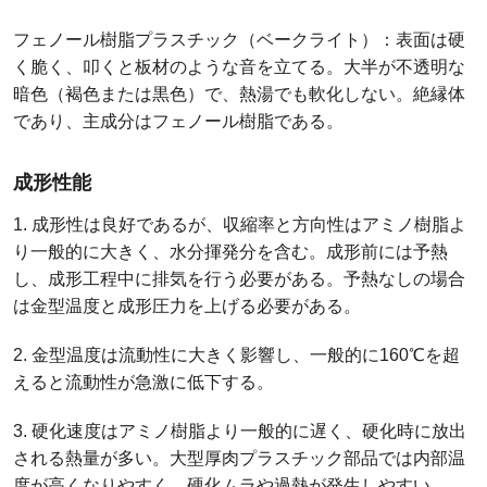
フェノール樹脂プラスチック（ベークライト）：表面は硬
く脆く、叩くと板材のような音を立てる。大半が不透明な
暗色（褐色または黒色）で、熱湯でも軟化しない。絶縁体
であり、主成分はフェノール樹脂である。
成形性能
1. 成形性は良好であるが、収縮率と方向性はアミノ樹脂よ
り一般的に大きく、水分揮発分を含む。成形前には予熱
し、成形工程中に排気を行う必要がある。予熱なしの場合
は金型温度と成形圧力を上げる必要がある。
2. 金型温度は流動性に大きく影響し、一般的に160℃を超
えると流動性が急激に低下する。
3. 硬化速度はアミノ樹脂より一般的に遅く、硬化時に放出
される熱量が多い。大型厚肉プラスチック部品では内部温
度が高くなりやすく、硬化ムラや過熱が発生しやすい。