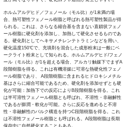
ホルムアルデヒド／フェノール（モル比）が1未満の場
合、熱可塑性フェノール樹脂と呼ばれる熱可塑性製品が得
られる。これは、さらなる縮合基を含まない直鎖状フェノ
ール樹脂に硬化剤を添加し、加熱して硬化させるものであ
る。硬化剤としてヘキサメチレンテトラミンなどを用い、
硬化温度150℃で、充填剤を混合した成形粉末は一般にベ
ークライト粉末として知られる。ホルムアルデヒド/フェノ
ール（モル比）が1を超える場合、アルカリ触媒下でまずA
段階樹脂を得る。これは有機溶媒に可溶な熱硬化性フェノ
ール樹脂であり、 A段階樹脂に含まれるヒドロキシメチル
基はさらに縮合可能であるため、硬化剤を添加せずとも硬
化が可能：加熱下での反応によりB段階樹脂を得る。これ
は半可溶性フェノール樹脂とも呼ばれ、不溶性・非融解性
であるが膨潤・軟化が可能。さらに反応を進めると不溶
性・非融解性のバルク構造を持つC段階樹脂を得る。これ
は不溶性フェノール樹脂とも呼ばれる。A段階樹脂は長期
保存中に自然硬化することもある。