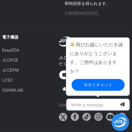
即時回答を得られます。
24時間365日対応。
電子機器
再びお越しいただき誠
EasyEDA
にありがとうございま
JLCONE Desktopでご注文いた
JLCPCB
す。ご用件はあります
だくと、毎回$1–$20お得に
JLCDFM
か？
Windows
MAC
LCSC
今すぐチャット
Android
IOS
OSHWLAB
CONNECT WITH US