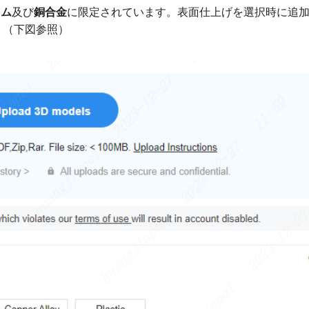
ウム
及び
銅合金
に限定されています。表面仕上げを選択時に追
。（下図参照）