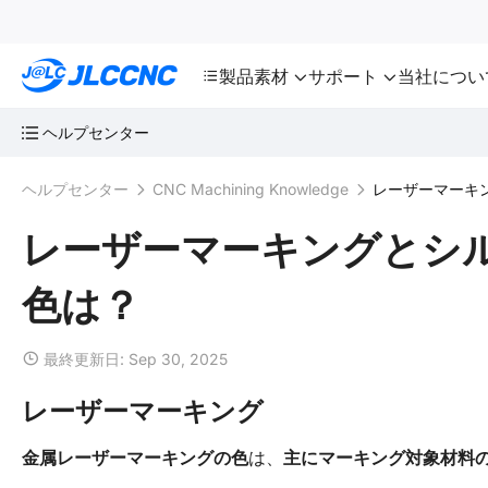
SMT
24
JLCCNC
製品
素材
サポート
当社につい
ヘルプセンター
ヘルプセンター
CNC Machining Knowledge
レーザーマーキ
レーザーマーキングとシ
色は？
最終更新日: Sep 30, 2025
レーザーマーキング
金属レーザーマーキングの色
は、
主にマーキング対象材料