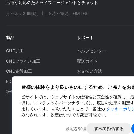
迅速な対応のためライブエージェントとチャット
月～金：24時間、土：9時～18時、GMT+8
製品
サポート
CNC加工
ヘルプセンター
CNCフライス加工
配送ガイド
CNC旋盤加工
お支払い方法
EDM
発注方法
皆様の体験をより良いものにするため、ご協力をお
板金製作
配送状況の確認方法
当サイトでは、ウェブサイトの信頼性と安全性を確保し、
アフターサービス
供し、コンテンツをパーソナライズし、広告の効果を測定
用しています。同意いただくことで、当社の
クッキーポリ
お問い合わせ
みなされます。設定はいつでも変更可能です。
設定を管理
すべて拒否する