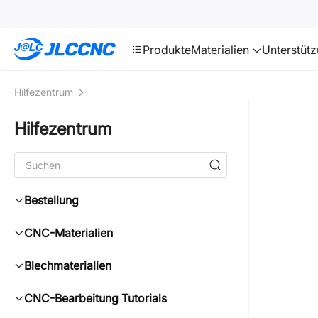
SMT
24
JLCCNC
Produkte
Materialien
Unterstüt
Hilfezentrum
Hilfezentrum
Bestellung
CNC-Materialien
Blechmaterialien
CNC-Bearbeitung Tutorials