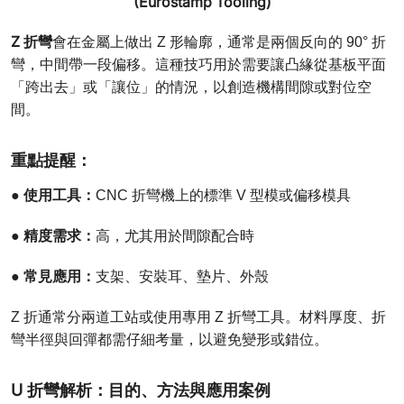
(Eurostamp Tooling)
Z 折彎
會在金屬上做出 Z 形輪廓，通常是兩個反向的 90° 折
彎，中間帶一段偏移。這種技巧用於需要讓凸緣從基板平面
「跨出去」或「讓位」的情況，以創造機構間隙或對位空
間。
重點提醒：
使用工具：
●
CNC 折彎機上的標準 V 型模或偏移模具
精度需求：
●
高，尤其用於間隙配合時
常見應用：
●
支架、安裝耳、墊片、外殼
Z 折通常分兩道工站或使用專用 Z 折彎工具。材料厚度、折
彎半徑與回彈都需仔細考量，以避免變形或錯位。
U 折彎解析：目的、方法與應用案例