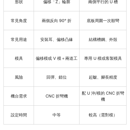
形狀
偏移「Z」輪廓
兩側平行的 U 槽
常見角度
兩個反向 90° 折
底板周圍一次順彎
常見用途
安裝耳、偏移凸緣
結構槽鋼、外殼
模具
偏移模或 V 模＋兩道工
專用 U 模或客製模具
風險
回彈、錯位
起皺、腳長精度
配 U 沖/模的 CNC 折彎
機台需求
CNC 折彎機
機
設定時間
中等
較高（需對模）