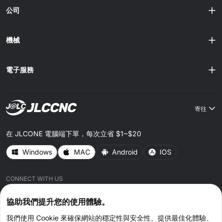
料 不同金屬在彎折力下的表現各異。例如鋁成形性佳、回彈
公司
小，而不鏽鋼則需更精準的模具以避免開裂。 選材訣竅：考
量板厚、硬度與軋紋方向，決定其彎折特性與最佳模具。深
入了解各種材料並為您的專案找到最合適的選擇，我們提供
機械
完整指南助您做出明智決策。 2. 彎折回彈 金......
電子服務
寄往
在 JLCONE 電腦端下單，每次立省 $1~$20
Windows
MAC
Android
IOS
CONNECT WITH US
協助我們提升您的使用體驗。
我們使用 Cookie 來確保網站的穩定性與安全性、提供最佳化體驗、