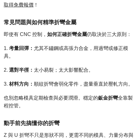
取得免費報價
！
常見問題與如何精準折彎金屬
如何正確折彎金屬
即使有 CNC 控制，
仍取決於三大原則：
考量回彈：
1.
尤其不鏽鋼或高張力合金，用過彎或修正模
具。
選對半徑：
2.
太小易裂；太大影響配合。
材料方向：
3.
順紋折彎會弱化零件，盡量垂直於壓軋方向。
鈑金折彎
也別忽略模具定期檢查與必要潤滑。穩定的
全靠製
程控管。
動手前先搞懂你的折彎
Z 與 U 折彎不只是形狀不同，更需不同的模具、力量分布與