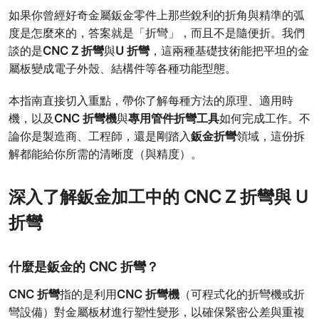
如果你曾經好奇金屬鈑金零件上那些銳利的折角與精準的弧
度是怎麼來的，答案就是「折彎」，而且不是隨便折。我們
CNC Z 折彎
U 折彎
談的是
與
，這兩種基礎技術能把平坦的金
屬板變成電子外殼、結構件等各種功能型態。
本指南直接切入重點，帶你了解每種方法的原理、適用時
CNC 折彎機
專用管件折彎工具
機，以及
與
如何完成工作。不
鈑金折彎
論你是製造商、工程師，還是剛踏入
領域，這份拆
解都能給你所需的清晰度（與精度）。
深入了解鈑金加工中的 CNC Z 折彎與 U
折彎
什麼是鈑金的 CNC 折彎？
CNC 折彎
CNC 折彎機
指的是利用
（可程式化的折彎機或折
彎設備）對金屬板材進行塑性變形，以確保緊密公差與重複