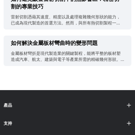
作員在 CNC 轉塔沖床旁檢視已沖孔鈑金面板。 什麼是轉塔
彎機與專用管件折彎工具如何完成工作。不論你是製造商、
割的專業技巧
沖床？ CNC 轉塔沖床結合旋轉刀具轉塔與 CNC 控制的板材
工程師，還是剛踏入鈑金折彎領域，這份拆解都能給你所需
定位，以高重複精度製作孔、切口與成形特徵。CNC 轉塔沖
的清晰度（與精度）。 深入了解鈑金加工中的 CNC Z 折彎
雷射切割憑藉其速度、精度以及處理複雜幾何形狀的能力，
床包含： ● 容納數十組沖頭與模具的旋轉轉塔 ● 驅動沖頭
與 U 折彎 什麼是鈑金的 CNC 折彎？ CNC 折彎指的是利用
已成為現代製造的首選方法。然而，與所有熱切割製程一
的CNC 控制滑塊 ● 透過夾鉗與伺服驅動軸定位板材 每一次
CNC 折彎機（可程式化的折彎機或折彎設備）對金屬板材進
樣，它也存在一個常被忽略的挑戰——HAZ，即熱影響區。
衝壓即可在單一行程中完成孔、槽、浮花、百葉或成......
行塑性變形，以確保緊密公差與重複性。相較於手動折彎，
如果您切割的是薄板或對熱敏感的金屬，這一小片不受控的
CNC 方法可自動化折彎角度、零件順序與後擋料定位，是精
熱變形區域可能直接決定成敗。 那麼，什麼是熱影響區？在
如何解決金屬板材彎曲時的變形問題
密製造的理想選擇。 在汽車、HVAC、家電與航太等產業，
金屬板材雷射切割過程中，又該如何避免？本指南將說明問
折彎鈑金零件都必須符合嚴格的性能規格，因此 CNC 折彎已
題所在、背後的科學原理，以及實用策略，幫助您在下一個
金屬板材彎折是現代製造業的關鍵製程，能將平整的板材塑
成為標準。 Z 折彎解析：目的、方法與應用案例 (Eurostamp
鈑金切割專案中減少甚至消除 HAZ。 (ResearchGate) 什麼
造成汽車、航太、建築與電子等產業所需的精確幾何形狀。
Tooling) Z 折彎會在金屬上做出 Z 形輪廓，通常是兩個反向
是熱影響區（HAZ）？ 所謂熱影響區，是指在雷射切割時未
然而，彎折過程中的變形常見且棘手，可能影響產品品質、
的 90° 折彎，中間帶一段偏移。這種技巧用於需要讓凸緣從
被熔化，但因暴露於高溫而產生結構與冶金變化的金屬區
增加成本並造成交期延誤。本文將深入探討板材彎折中最常
基板平面「跨出去」或「讓位」的情況......
域。這些變化會影響硬度、強度、延展性等機械性質，有時
見的變形類型、其成因、經實證的解決方案，以及在設計階
會削弱材料，或導致變形、開裂、變色。 在鈑金雷射切割應
段避免變形問題的方法。重點放在專業且實務的做法，以達
用中，HAZ 是關鍵考量，尤其當處理高強度鋼、薄鋁板或需
成最佳製造成果。 金屬板材彎折變形的成因 掌握變形成因是
要嚴格公差的零件時。 為何在鈑金雷射切割中 HAZ 如此重
預防的第一步。最常見的原因包括： 模具選擇不當（如衝頭
要？ 儘管雷射切割相較於電漿或氧燃氣切割熱輸入更低，但
或模穴半徑錯誤） 材料性質不符（過脆或過軟） 彎折裕度或
產品
其所產生的HAZ仍可能： ● 損害焊接完整性 ● 在轉角處造
彎折扣除計算不準 彎折時缺乏支撐 彎折速度過快或過慢 材料
成微裂紋或脆化 ● 使薄材變形 ● 改變外觀表面 ● 增加後處
軋紋方向錯誤 金屬板材彎折常見變形類型與有效解決方案 處
理難度 若零件將用於精密組裝或面向客戶的產品，即使熱影
理彎折變形時，選對材料與精通製程同樣關鍵。材料決定金
支持
響區略大，也可能成......
屬對彎折力的反應，直接影響變形程度。以下提供材料選用
訣竅，並搭配經實證的變形解決方案： 1. 選擇適合彎折的材