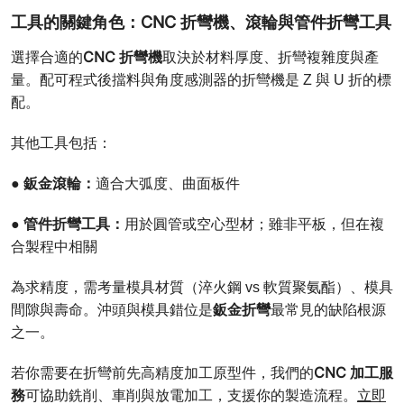
工具的關鍵角色：CNC 折彎機、滾輪與管件折彎工具
CNC 折彎機
選擇合適的
取決於材料厚度、折彎複雜度與產
量。配可程式後擋料與角度感測器的折彎機是 Z 與 U 折的標
配。
其他工具包括：
鈑金滾輪：
●
適合大弧度、曲面板件
管件折彎工具：
●
用於圓管或空心型材；雖非平板，但在複
合製程中相關
為求精度，需考量模具材質（淬火鋼 vs 軟質聚氨酯）、模具
鈑金折彎
間隙與壽命。沖頭與模具錯位是
最常見的缺陷根源
之一。
CNC 加工服
若你需要在折彎前先高精度加工原型件，我們的
務
立即
可協助銑削、車削與放電加工，支援你的製造流程。