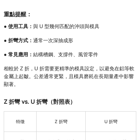
重點提醒：
使用工具：
●
與 U 型幾何匹配的沖頭與模具
折彎方式：
●
通常一次深抽成形
常見應用：
●
結構槽鋼、支撐件、風管零件
相較於 Z 折，U 折需要更精準的模具設定，以避免在鋁等軟
金屬上起皺。公差通常更緊，且模具磨耗在長期量產中影響
顯著。
Z 折彎 vs. U 折彎（對照表）
特徵
Z 折彎
U 折彎