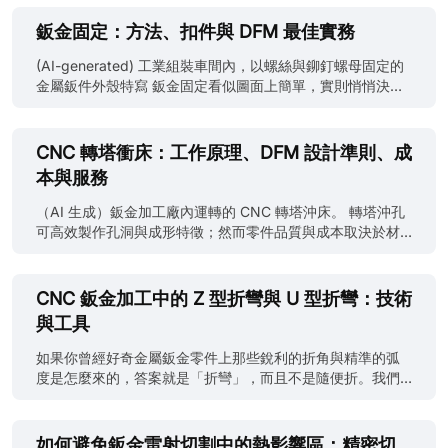
或編織。此獨特製程保留材料連續性，同時形成開孔，達到
減輕重量、改善通風並提升功能表現之目的。 相較於沖孔、
鈑金固定：方法、扣件與 DFM 最佳實務
焊接或編織網，擴張金屬網維持連續股線，確保高耐久性、
安全性與長期可靠性，廣泛應用於工業平台、建築立面、安
(AI-generated) 工業組裝車間內，以螺絲與鉚釘螺母固定的
全圍欄與承載結構。本指南為工程師、設計師、採購專員與
金屬鈑件外殼特寫 鈑金固定看似圖面上簡單，實則悄悄決定
決策者提供技術嚴謹且經搜尋優化的總覽。 什麼是擴張金屬
你的零件將來是穩固，還是六個月後開始鬆動、滑牙或龜
網？ 定義與關鍵特性 擴張金屬網由單片實心金屬板經同時切
裂。材料很薄，某些方面寬容，某些方面卻極其嚴苛；每個
縫與拉伸製成，切縫圖案與拉伸力形成重複開孔（最常見為
孔、每道螺紋、每顆扣件的選擇，都會永久影響強度、成本
CNC 轉塔衝床：工作原理、DFM 設計準則、成
菱形），同時保持整片連續股線。因材料未被切斷或拼接，
與組裝難度。 從 DFM 角度來看，固定本身就是結構的一部
本與服務
成品保有優異結構完整性。 擴張金屬網的關鍵特性： 一體成
分。 什麼是鈑金固定？ (AI-generated) 工業組裝車間內，以
形，無焊道或接點 • 相較實心板具高強度重量比 • 連續股線
螺絲與鉚釘螺母固定鈑金外殼的場景 鈑金固定是將獨立鈑金
（AI 生成）鈑金加工廠內運轉的 CNC 轉塔沖床。 轉塔沖孔
均勻分散載重 • 優異通風、排水與透光性 • 凸起型擴張網具
件機械接合成可用組件的過程。 實際製造中，鈑金固定與實
可高效製作孔洞與成形特徵；然而零件品質與成本取決於材
防滑特性 •原料利用率高，廢料極少 擴張金屬網通常以兩種
心或成型件的固定有幾項關鍵差異： ● 材料薄，螺紋嚙合有
料選擇、刀具狀態與製程規劃。對於具有大量重複特徵的機
形式供應：凸起型擴張網保留擴張後的三維輪廓，剛性與防
限，扣件選擇直接影響接頭強度。 ● 切割與折彎後公差累
箱或面板，只要幾何形狀、材料與公差要求符合製程能力，
滑性更佳；壓平型擴張網經輥壓平整，表面平滑均勻，適合
積，固定必須容納現實變異。 ● 扣件通常承載主要負載路
轉塔沖孔通常比雷射切割更快且更具成本效益。 本指南說明
CNC 鈑金加工中的 Z 型折彎與 U 型折彎：技術
建築、圍封與裝飾應用。 擴張金屬......
徑，而非鈑材本身，尤其薄料。 鈑金固定在製造與組裝中的
CNC 轉塔沖孔的運作原理、主宰零件品質的關鍵 DFM（可
與工具
意義 實際製造中，鈑金固定通常發生在切割、折彎、成型之
製造性設計）規則，以及如何判斷何時轉塔沖孔是相較於雷
後，此時公差已累積，零件也不再完全平整——好的固定設
射切割最具成本效益的製程。 什麼是 CNC 轉塔沖孔？ CNC
如果你曾經好奇金屬鈑金零件上那些銳利的折角與精準的弧
計就在這裡展現價值。 鈑金固定方法通常依賴： ● 螺絲鎖入
轉塔沖孔是一種鈑金加工製程，利用 CNC 控制的轉塔沖床在
度是怎麼來的，答案就是「折彎」，而且不是隨便折。我們
薄材或嵌件 ● 鉚釘形成永久接合 ● 壓合或壓入扣件於成型
平板金屬上製作孔、槽、切口與成形特徵。轉塔沖床是機器
談的是CNC Z 折彎與U 折彎，這兩種基礎技術能把平坦的金
期間或之後加入 因基材薄，你很少只靠材料強度；扣件往往
平台：它使用儲存在旋轉轉塔中的可互換沖頭與模具，並透
屬板變成電子外殼、結構件等各種功能型態。 本指南直接切
就是......
過 CNC 定位與程式化的衝壓實現重複生產。 （AI 生成）操
入重點，帶你了解每種方法的原理、適用時機，以及CNC 折
如何避免鈑金雷射切割中的熱影響區：精密切