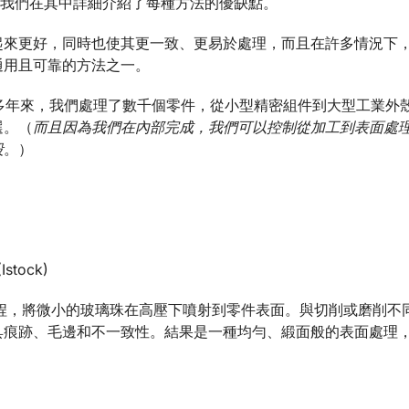
我們在其中詳細介紹了每種方法的優缺點。
起來更好，同時也使其更一致、更易於處理，而且在許多情況下
通用且可靠的方法之一。
多年來，我們處理了數千個零件，從小型精密組件到大型工業外
選。（
而且因為我們在內部完成，我們可以控制從加工到表面處
段
。）
(Istock)
程，將微小的玻璃珠在高壓下噴射到零件表面。與切削或磨削不
具痕跡、毛邊和不一致性。結果是一種均勻、緞面般的表面處理