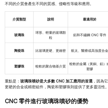
不同的介質會產生不同的質感、侵略性等級和應用。
介質類型
說明
最適用於
球形、輕量的玻璃顆
玻璃珠
鋁和不鏽鋼 CNC 零件
粒
陶瓷珠
比玻璃更硬、更緻密
航太、醫療或高強度合
較軟的金屬（黃銅、鋁）
塑膠珠
較軟的聚合物基介質
塑膠
重點是：
玻璃珠噴砂是大多數 CNC 加工應用的首選
，因為它
更硬的合金或精密組件，陶瓷和塑膠珠則提供了更多靈活性
CNC 零件進行玻璃珠噴砂的優勢