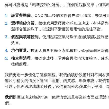
你可以說這是「精準控制的研磨」。這個過程很簡單，但當
設置與準備
。CNC 加工後的零件會先進行清潔，去除
選擇噴砂介質。
根據應用選擇微小球形玻璃珠（有時是陶瓷
選擇合適的珠子，以達到平滑度與耐用性的最佳平衡。
氣壓與噴嘴控制。
使用壓縮空氣將珠子通過噴嘴以控制壓
效果。
均勻覆蓋。
技術人員會有條不紊地移動，確保每個角落都
檢查與清理
。噴砂完成後，零件會再次清潔並檢查，確認
後續處理。
我們更進一步優化了這個流程。我們的噴砂設備針對不同材
響尺寸精度的情況下達到「理想」的質感。舉例來說，我們
可以，但經過玻璃珠噴砂後，它們看起來
就像成品
：平滑、
我們
提供玻璃珠噴砂作為一種經濟實惠且專業的表面處理選
價。