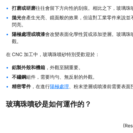
打磨或研磨
往往會留下方向性的刮痕。相比之下，玻璃珠
拋光
會產生光亮、鏡面般的效果，但這對工業零件來說並
閃亮。
陽極處理或噴漆
會改變表面化學性質或添加塗層。玻璃珠
觀。
在 CNC 加工中，玻璃珠噴砂特別受歡迎於：
鋁製外殼和機箱
，外觀至關重要。
不鏽鋼
組件，需要均勻、無反射的外觀。
精密零件
，在進行
陽極處理
、粉末塗層或噴漆前需要表面
玻璃珠噴砂是如何運作的？
(Res