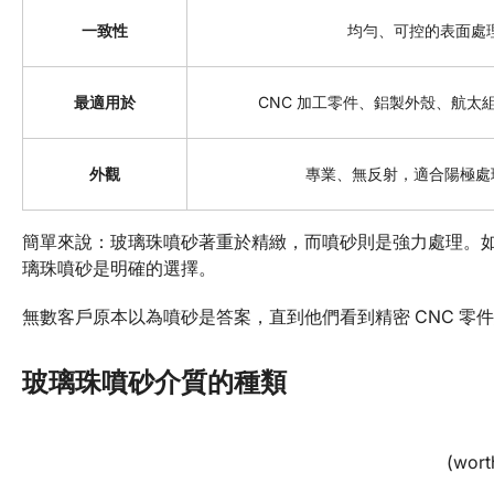
一致性
均勻、可控的表面處
最適用於
CNC 加工零件、鋁製外殼、航太
外觀
專業、無反射，適合陽極處
簡單來說：玻璃珠噴砂著重於精緻，而噴砂則是強力處理。
璃珠噴砂是明確的選擇。
無數客戶原本以為噴砂是答案，直到他們看到精密 CNC 零
玻璃珠噴砂介質的種類
(wort