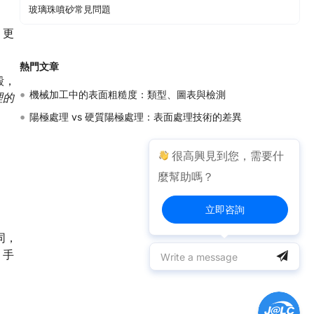
玻璃珠噴砂常見問題
，更
熱門文章
殼，
•
機械加工中的表面粗糙度：類型、圖表與檢測
理的
•
陽極處理 vs 硬質陽極處理：表面處理技術的差異
很高興見到您，需要什
麼幫助嗎？
立即咨詢
同，
，手