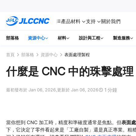
SMT
24
JLCCNC
產品
材料
支持
關於我們
部落格
資源中心
材料
設計與工程
製造服務
首頁
部落格
資源中心
表面處理製程
什麼是 CNC 中的珠擊處
1 分鐘
最初發布於 Jan 06, 2026,
更新於 Jan 06, 2026
當你想到 CNC 加工時，精度和準確度通常是焦點。但
表面處
下，它決定了零件看起來是「工廠自製」還是真正專業。粗