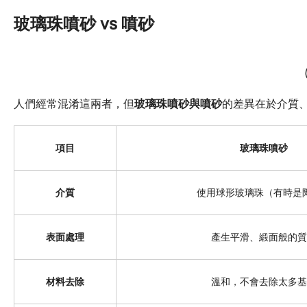
玻璃珠噴砂 vs 噴砂
人們經常混淆這兩者，但
玻璃珠噴砂與噴砂
的差異在於介質
項目
玻璃珠噴砂
介質
使用球形玻璃珠（有時是
表面處理
產生平滑、緞面般的質
材料去除
溫和，不會去除太多基