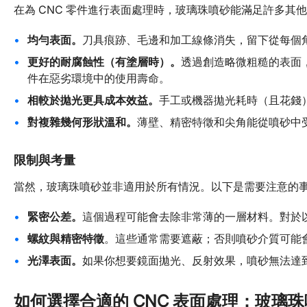
在為 CNC 零件進行表面處理時，玻璃珠噴砂能滿足許多
均勻表面。
刀具痕跡、毛邊和加工線條消失，留下從每個
更好的耐腐蝕性（有塗層時）。
透過創造略微粗糙的表面
件在惡劣環境中的使用壽命。
相較於拋光更具成本效益。
手工或機器拋光耗時（且花錢
對複雜幾何形狀溫和。
薄壁、精密特徵和尖角能從噴砂中
限制與考量
當然，玻璃珠噴砂並非適用於所有情況。以下是需要注意的
緊密公差。
這個過程可能會去除非常薄的一層材料。對於
螺紋與精密特徵
。這些通常需要遮蔽；否則噴砂介質可能
光澤表面。
如果你想要鏡面拋光、反射效果，噴砂無法達
如何選擇合適的 CNC 表面處理：玻璃