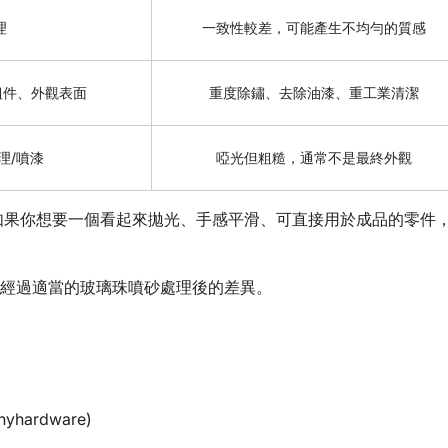
理
一致性較差，可能產生不均勻的質感
組件、外觀表面
重度除鏽、去除油漆、重工業清潔
理/噴漆
啞光但粗糙，通常不是最終外觀
如果你想要一個看起來拋光、手感平滑、可直接用於成品的零件
件經過適當的玻璃珠噴砂處理後的差異。
hyhardware)