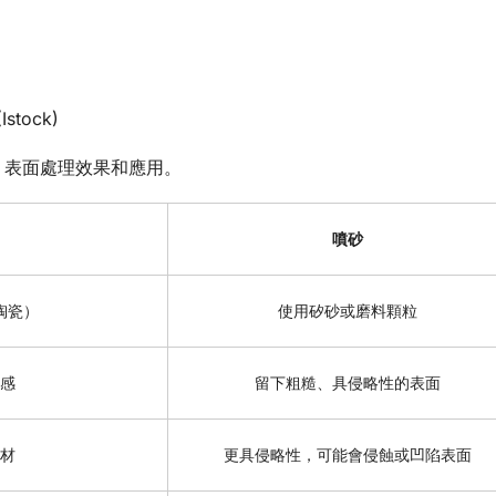
(Istock)
、表面處理效果和應用。
噴砂
陶瓷）
使用矽砂或磨料顆粒
感
留下粗糙、具侵略性的表面
材
更具侵略性，可能會侵蝕或凹陷表面