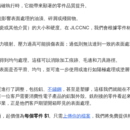
精確執行時，它能帶來顯著的零件品質提升。
可能影響表面處理的油漬、碎屑或殘留物。
或其他介質）的大小和硬度。在 JLCCNC，我們會根據零件
力噴射。壓力過高可能損傷表面；過低則無法達到一致的表面處
得到均勻處理。這樣可以消除加工痕跡、毛邊和刀具路徑。
表面是否平滑、均勻，並可進一步使用或進行如陽極處理或塗層
質進行了調整，包括鋁、
不鏽鋼
，甚至是塑膠，這樣我們就能在
有一位客戶需要消費性電子產品的鋁製外殼。銑削後的零件看起
專業，正是他們客戶期望開箱即見的表面處理。
項，起價僅為
每個零件 $1
。只需
上傳你的檔案
，我們將免費提供