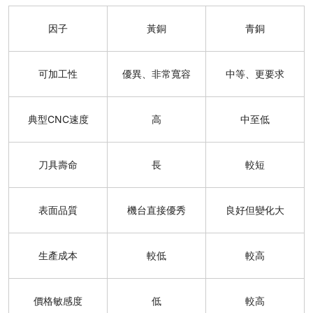
因子
黃銅
青銅
可加工性
優異、非常寬容
中等、更要求
典型CNC速度
高
中至低
刀具壽命
長
較短
表面品質
機台直接優秀
良好但變化大
生產成本
較低
較高
價格敏感度
低
較高