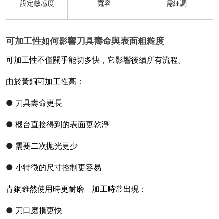
設定敏感度
寬容
需細調
可加工性如何影響刀具壽命與表面粗糙度
可加工性不僅關乎能切多快，它影響後續所有流程。
由於黃銅可加工性高：
●
刀具壽命更長
●
機台直接得到的表面更乾淨
●
需要二次拋光更少
●
小特徵的尺寸控制更容易
青銅雖然使用時更耐磨，加工時常出現：
●
刀口磨損更快