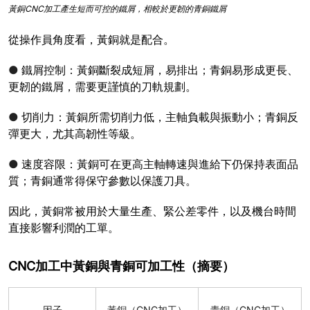
黃銅CNC加工產生短而可控的鐵屑，相較於更韌的青銅鐵屑
從操作員角度看，黃銅就是配合。
●
鐵屑控制：黃銅斷裂成短屑，易排出；青銅易形成更長、
更韌的鐵屑，需要更謹慎的刀軌規劃。
●
切削力：黃銅所需切削力低，主軸負載與振動小；青銅反
彈更大，尤其高韌性等級。
●
速度容限：黃銅可在更高主軸轉速與進給下仍保持表面品
質；青銅通常得保守參數以保護刀具。
因此，黃銅常被用於大量生產、緊公差零件，以及機台時間
直接影響利潤的工單。
CNC加工中黃銅與青銅可加工性（摘要）
因子
黃銅（CNC加工）
青銅（CNC加工）