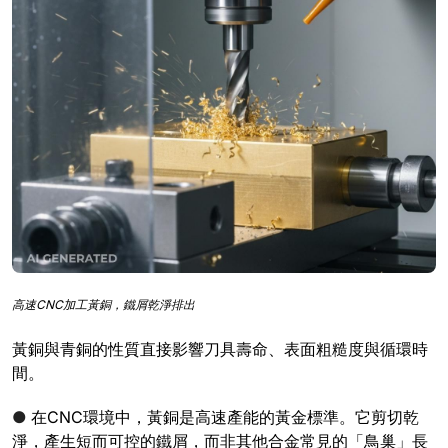
高速CNC加工黃銅，鐵屑乾淨排出
黃銅與青銅的性質直接影響刀具壽命、表面粗糙度與循環時
間。
●
在CNC環境中，黃銅是高速產能的黃金標準。它剪切乾
淨，產生短而可控的鐵屑，而非其他合金常見的「鳥巢」長