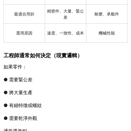
精密件、大量、緊公
最適合用於
耐磨、承載件
差
選用原因
速度、一致性、成本
機械性能
工程師通常如何決定（現實邏輯）
如果零件：
●
需要緊公差
●
將大量生產
●
有細特徵或螺紋
●
需要乾淨外觀
通常選黃銅。