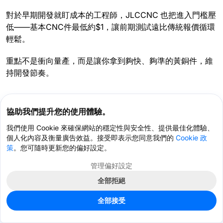
對於早期開發就盯成本的工程師，JLCCNC 也把進入門檻壓
低——基本CNC件最低約$1，讓前期測試遠比傳統報價循環
輕鬆。
重點不是衝向量產，而是讓你拿到夠快、夠準的黃銅件，維
持開發節奏。
常見問題
協助我們提升您的使用體驗。
哪些黃銅牌號適合CNC加工？
我們使用 Cookie 來確保網站的穩定性與安全性、提供最佳化體驗、
個人化內容及衡量廣告效益。接受即表示您同意我們的
Cookie 政
易切削黃銅牌號最常見，因其切削行為乾淨、表面優異。依
策
。您可隨時更新您的偏好設定。
強度、導電或耐蝕需求，可選特定牌號。
管理偏好設定
黃銅適合高公差CNC件嗎？
全部拒絕
取得優惠券 >
線上聊天 >
是。黃銅是精密CNC最穩定、可預測的材料之一，尤其適合
全部接受
小特徵、螺紋與緊公差。
首頁
購物車
文件
訊息
我的