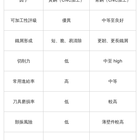
可加工性評級
優異
中等至良好
鐵屑形成
短、脆、易清除
更韌、更長鐵屑
切削力
低
中至 high
常用進給率
高
中等
刀具磨損率
低
較高
顫振風險
低
薄壁件較高