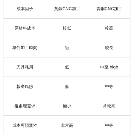
成本因子
黃銅CNC加工
青銅CNC加工
原材料成本
較低
較高
單件加工時間
短
較長
刀具耗用
低
中至 high
報廢風險
低
中等
後處理需求
極少
常較高
成本可預測性
非常高
中等