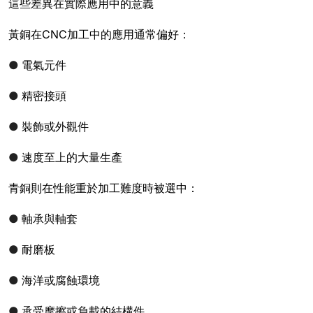
這些差異在實際應用中的意義
黃銅在CNC加工中的應用通常偏好：
●
電氣元件
●
精密接頭
●
裝飾或外觀件
●
速度至上的大量生產
青銅則在性能重於加工難度時被選中：
●
軸承與軸套
●
耐磨板
●
海洋或腐蝕環境
●
承受摩擦或負載的結構件