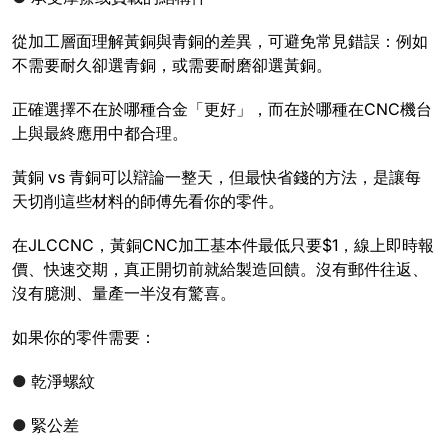
從加工層面理解黃銅與青銅的差異，可避免常見錯誤：例如
不需要耐久卻選青銅，或需要耐磨卻選黃銅。
正確選擇不在於哪種合金「更好」，而在於哪種在CNC機台
上與最終應用中都合理。
黃銅 vs 青銅可以辯論一整天，但最快省錢的方法，是讓每
天切削這些材料的師傅先看你的零件。
在JLCCNC，黃銅CNC加工基本件最低只要$1，線上即時報
價、快速交期，真正開切前就給製造回饋。沒有郵件往返、
沒有臆測、量產一半沒有驚喜。
如果你的零件需要：
●
乾淨螺紋
●
緊公差