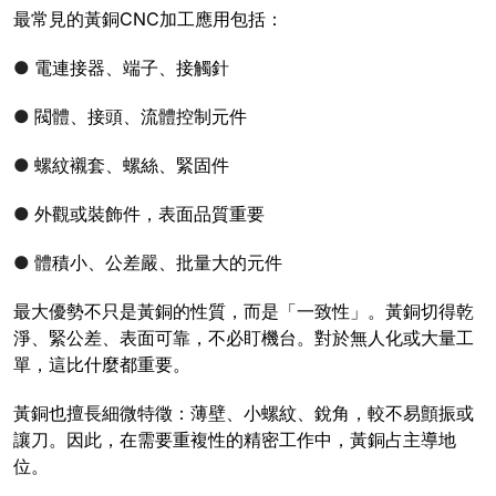
最常見的黃銅CNC加工應用包括：
●
電連接器、端子、接觸針
●
閥體、接頭、流體控制元件
●
螺紋襯套、螺絲、緊固件
●
外觀或裝飾件，表面品質重要
●
體積小、公差嚴、批量大的元件
最大優勢不只是黃銅的性質，而是「一致性」。黃銅切得乾
淨、緊公差、表面可靠，不必盯機台。對於無人化或大量工
單，這比什麼都重要。
黃銅也擅長細微特徵：薄壁、小螺紋、銳角，較不易顫振或
讓刀。因此，在需要重複性的精密工作中，黃銅占主導地
位。