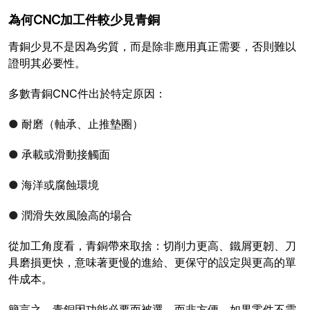
為何CNC加工件較少見青銅
青銅少見不是因為劣質，而是除非應用真正需要，否則難以
證明其必要性。
多數青銅CNC件出於特定原因：
●
耐磨（軸承、止推墊圈）
●
承載或滑動接觸面
●
海洋或腐蝕環境
●
潤滑失效風險高的場合
從加工角度看，青銅帶來取捨：切削力更高、鐵屑更韌、刀
具磨損更快，意味著更慢的進給、更保守的設定與更高的單
件成本。
簡言之，青銅因功能必要而被選，而非方便。如果零件不需