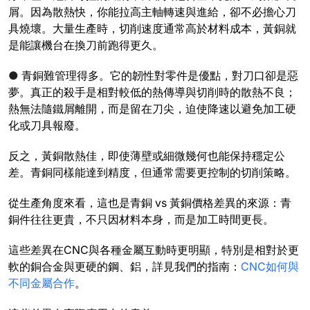
屑。因為散熱快，你能拉高主軸轉速與進給，卻不必擔心刀
具燒壞。大量生產時，切削速度通常高於材料成本，黃銅就
是能讓機台在換刀前跑得更久。
●
青銅難管理得多。它的韌性對零件是優點，對刀口卻是惡
夢。真正的殺手是相對較低的熱傳導與切削時的散熱不良；
熱無法隨鐵屑離開，而是留在刀尖，迫使降速以避免加工硬
化或刀具報廢。
反之，黃銅散熱佳，即使薄壁或細微幾何也能保持穩定公
差。青銅同樣能達到精度，但通常需要更控制的切削策略。
從生產角度來看，這也是青銅 vs 黃銅價格差異的來源：青
銅件往往更貴，不只因材料本身，而是加工時間更長。
這些差異在CNC與各種金屬互動時更明顯，特別是相對於更
軟的銅合金與更硬的鋼、鋁，詳見我們的指南：
CNC如何與
不同金屬合作
。